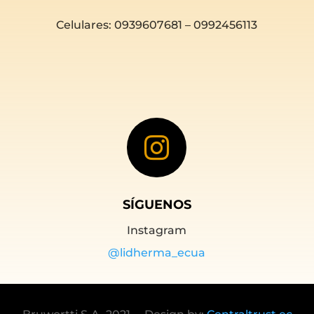
Celulares: 0939607681 – 0992456113

SÍGUENOS
Instagram
@lidherma_ecua