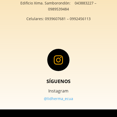
Edificio Xima. Samborondón: 043883227 –
0989539484
Celulares: 0939607681 – 0992456113

SÍGUENOS
Instagram
@lidherma_ecua